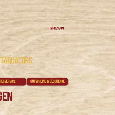
Impressum
htäquators
eferservice
Gutscheine & Geschenke
gen