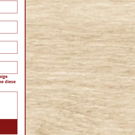
aige
ne diese