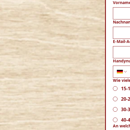
Vornam
Nachna
E-Mail-A
Handyn
Wie viel
15-
20-
30-
40-
An welc