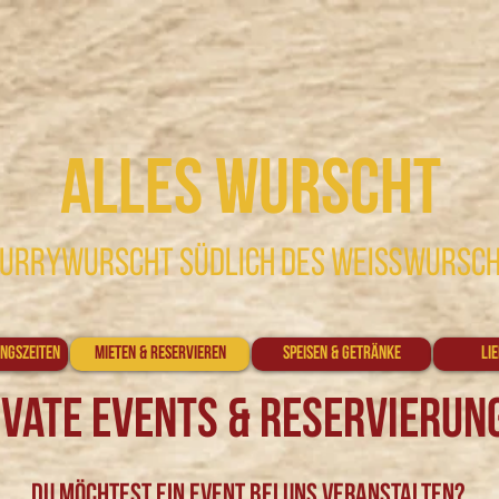
Alles Wurscht
 Currywurscht südlich des Weißwursc
ngszeiten
Mieten & Reservieren
Speisen & Getränke
Li
ivate EVents & Reservierun
Du möchtest EIn EVENT bei uns veranstalten?