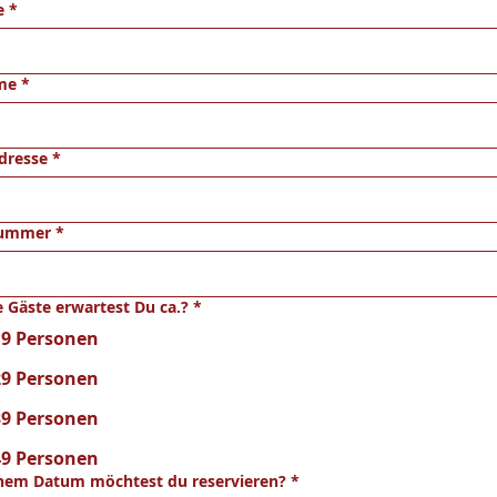
e
*
me
*
dresse
*
ummer
*
e Gäste erwartest Du ca.?
*
19 Personen
29 Personen
39 Personen
49 Personen
hem Datum möchtest du reservieren?
*