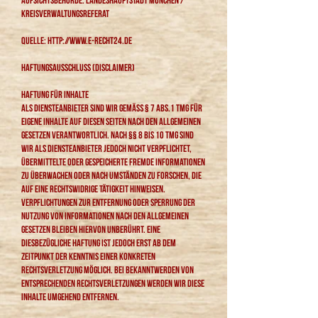
Aufsichtsbehörde: Landeshauptstadt München /
Kreisverwaltungsreferat
Quelle:
http://www.e-recht24.de
Haftungsausschluss (Disclaimer)
Haftung für Inhalte
Als Diensteanbieter sind wir gemäß § 7 Abs.1 TMG für
eigene Inhalte auf diesen Seiten nach den allgemeinen
Gesetzen verantwortlich. Nach §§ 8 bis 10 TMG sind
wir als Diensteanbieter jedoch nicht verpflichtet,
übermittelte oder gespeicherte fremde Informationen
zu überwachen oder nach Umständen zu forschen, die
auf eine rechtswidrige Tätigkeit hinweisen.
Verpflichtungen zur Entfernung oder Sperrung der
Nutzung von Informationen nach den allgemeinen
Gesetzen bleiben hiervon unberührt. Eine
diesbezügliche Haftung ist jedoch erst ab dem
Zeitpunkt der Kenntnis einer konkreten
Rechtsverletzung möglich. Bei Bekanntwerden von
entsprechenden Rechtsverletzungen werden wir diese
Inhalte umgehend entfernen.