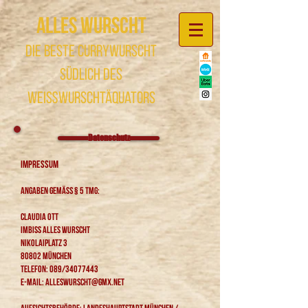
Alles Wurscht
die beste Currywurscht
südlich des
Weißwurschtäquators
Datenschutz
Impressum
Angaben gemäß § 5 TMG:
Claudia Ott
Imbiss Alles Wurscht
Nikolaiplatz 3
80802 München
Telefon: 089/34077443
E-Mail:
alleswurscht@gmx.net