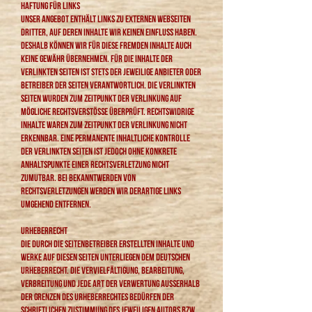
Haftung für Links
Unser Angebot enthält Links zu externen Webseiten
Dritter, auf deren Inhalte wir keinen Einfluss haben.
Deshalb können wir für diese fremden Inhalte auch
keine Gewähr übernehmen. Für die Inhalte der
verlinkten Seiten ist stets der jeweilige Anbieter oder
Betreiber der Seiten verantwortlich. Die verlinkten
Seiten wurden zum Zeitpunkt der Verlinkung auf
mögliche Rechtsverstöße überprüft. Rechtswidrige
Inhalte waren zum Zeitpunkt der Verlinkung nicht
erkennbar. Eine permanente inhaltliche Kontrolle
der verlinkten Seiten ist jedoch ohne konkrete
Anhaltspunkte einer Rechtsverletzung nicht
zumutbar. Bei Bekanntwerden von
Rechtsverletzungen werden wir derartige Links
umgehend entfernen.
Urheberrecht
Die durch die Seitenbetreiber erstellten Inhalte und
Werke auf diesen Seiten unterliegen dem deutschen
Urheberrecht. Die Vervielfältigung, Bearbeitung,
Verbreitung und jede Art der Verwertung außerhalb
der Grenzen des Urheberrechtes bedürfen der
schriftlichen Zustimmung des jeweiligen Autors bzw.