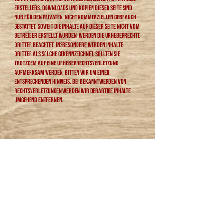
Erstellers. Downloads und Kopien dieser Seite sind
nur für den privaten, nicht kommerziellen Gebrauch
gestattet. Soweit die Inhalte auf dieser Seite nicht vom
Betreiber erstellt wurden, werden die Urheberrechte
Dritter beachtet. Insbesondere werden Inhalte
Dritter als solche gekennzeichnet. Sollten Sie
trotzdem auf eine Urheberrechtsverletzung
aufmerksam werden, bitten wir um einen
entsprechenden Hinweis. Bei Bekanntwerden von
Rechtsverletzungen werden wir derartige Inhalte
umgehend entfernen.
Auskunft, Löschung, Sperrung
Sie haben jederzeit das Recht auf unentgeltliche
Auskunft über Ihre gespeicherten personenbezogenen
Daten, deren Herkunft und Empfänger und den Zweck
der Datenverarbeitung sowie ein Recht auf
Berichtigung, Sperrung oder Löschung dieser Daten.
Hierzu sowie zu weiteren Fragen zum Thema
personenbezogene Daten können Sie sich jederzeit