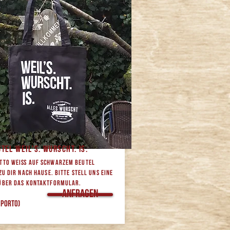
tel Weil's. Wurscht. Is.
ttO weiß auf schwarzem Beutel
zu dir nach Hause. Bitte stell uns eine
über das Kontaktformular.
Anfragen
€ Porto)