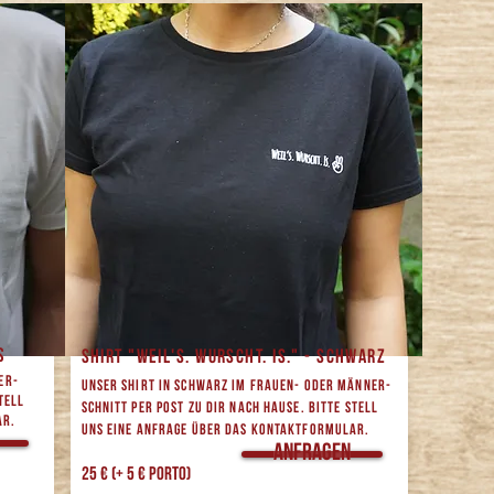
Iß
SHIRT "Weil's. Wurscht. Is." - Schwarz
er-
Unser Shirt in Schwarz im Frauen- oder Männer-
tell
Schnitt per Post zu dir nach Hause. Bitte stell
ar.
uns eine Anfrage über das Kontaktformular.
Anfragen
25 € (+ 5 € Porto)