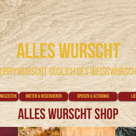
Alles Wurscht
 Currywurscht südlich des Weißwursc
ngszeiten
Mieten & Reservieren
Speisen & Getränke
Li
Alles Wurscht Shop