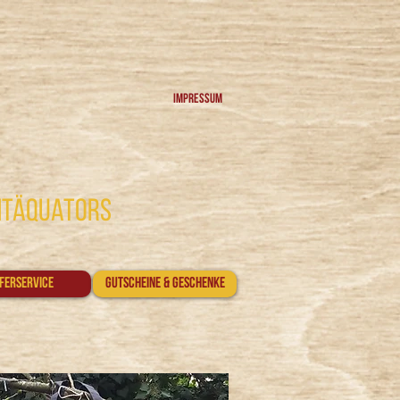
Impressum
htäquators
eferservice
Gutscheine & Geschenke