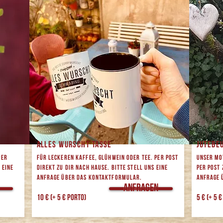
Alles Wurscht TASSE
Jutebeu
per
Für leckeren kaffee, Glühwein oder tee. per Post
Unser Mo
 eine
direkt zu dir nach Hause. Bitte stell uns eine
per Post 
Anfrage über das Kontaktformular.
Anfrage 
Anfragen
10 € (+ 5 € Porto)
5 € (+ 5 